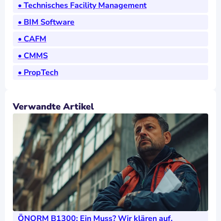
• Technisches Facility Management
• BIM Software
• CAFM
• CMMS
• PropTech
Verwandte Artikel
ÖNORM B1300: Ein Muss? Wir klären auf.