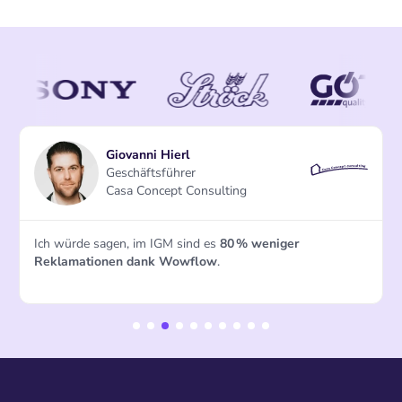
Anna Rabelsberger
Teamleitung Frontoffice
Forsthuber Hausbetreuung
Ich war
positiv überrascht
. Fragen wurden sofort
beantwortet, und ich konnte ohne Probleme mit dem
System arbeiten.