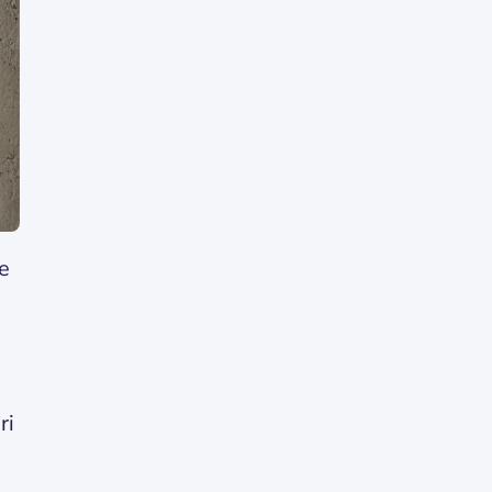
pe
ri