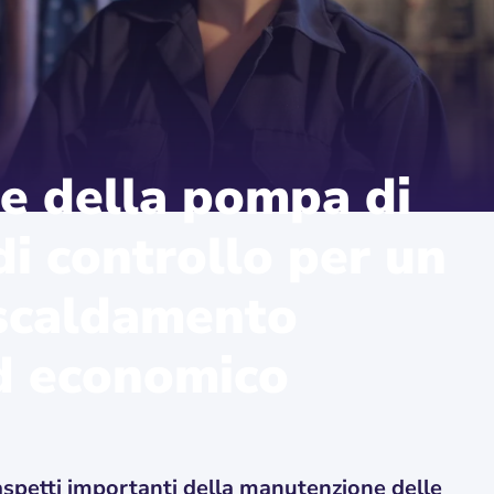
e della pompa di
 di controllo per un
iscaldamento
d economico
i aspetti importanti della manutenzione delle