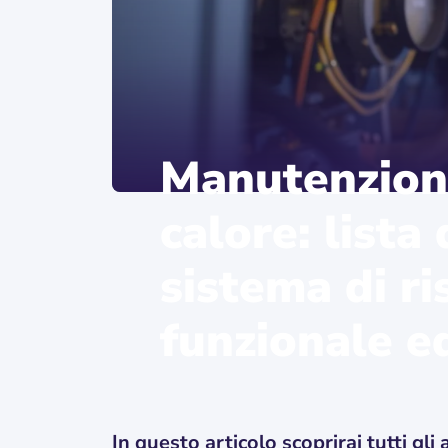
Manutenzion
calore: lista
sistema di r
funzionale e
In questo articolo scoprirai tutti gl