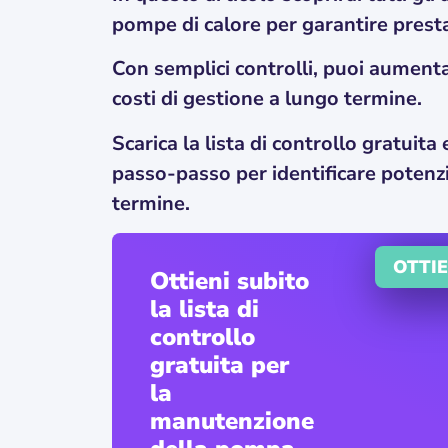
pompe di calore per garantire presta
Con semplici controlli, puoi aumentar
costi di gestione a lungo termine.
Scarica la lista di controllo gratuit
passo-passo per identificare potenzi
termine.
OTTIE
Ottieni subito
la lista di
controllo
gratuita per
la
manutenzione