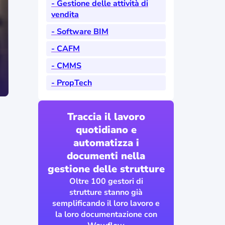
- Gestione delle attività di
vendita
- Software BIM
- CAFM
- CMMS
- PropTech
Traccia il lavoro
quotidiano e
automatizza i
documenti nella
gestione delle strutture
Oltre 100 gestori di
strutture stanno già
semplificando il loro lavoro e
la loro documentazione con