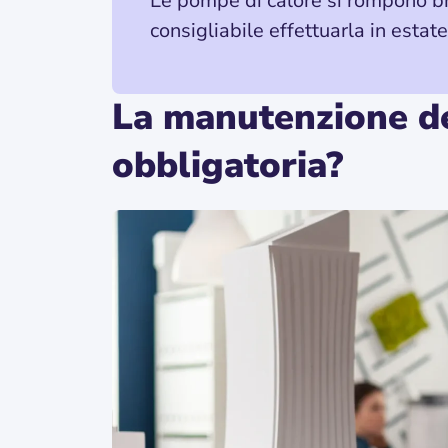
Le pompe di calore si rompono b
consigliabile effettuarla in esta
La manutenzione de
obbligatoria?