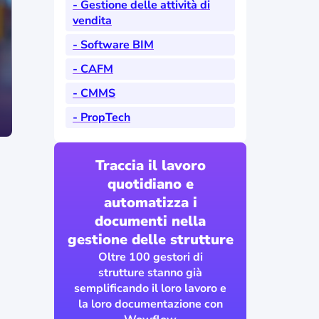
- Gestione delle attività di
vendita
- Software BIM
- CAFM
- CMMS
- PropTech
Traccia il lavoro
quotidiano e
automatizza i
documenti nella
gestione delle strutture
Oltre 100 gestori di
strutture stanno già
semplificando il loro lavoro e
la loro documentazione con