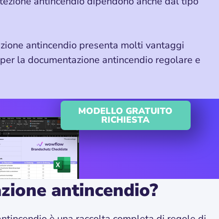
rotezione antincendio dipendono anche dal tipo
zione antincendio presenta molti vantaggi
 per la documentazione antincendio regolare e
MODELLO GRATUITO
RICHIESTA
zione antincendio?
ntincendio è una raccolta completa di regole di