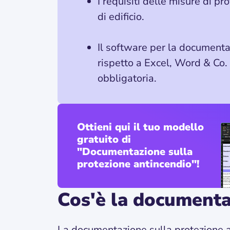
I requisiti delle misure di p
di edificio.
Il software per la documenta
rispetto a Excel, Word & Co.
obbligatoria.
Ottieni qui il tuo modello
gratuito di
"Documentazione sulla
protezione antincendio"!
Cos'è la documenta
La documentazione sulla protezione a