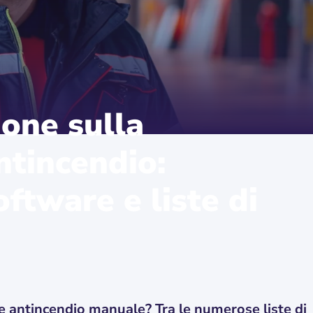
one sulla
ntincendio:
ftware e liste di
e antincendio manuale? Tra le numerose liste di