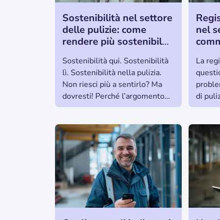
Sostenibilità nel settore
Regis
delle pulizie: come
nel s
rendere più sostenibile
comme
la tua impresa di pulizie
fogli
Sostenibilità qui. Sostenibilità
La reg
comp
lì. Sostenibilità nella pulizia.
questi
integ
Non riesci più a sentirlo? Ma
proble
dovresti! Perché l’argomento
di pul
non è mai stato così attuale
person
come in questo