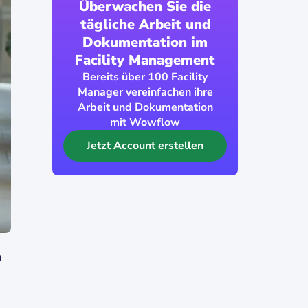
Überwachen Sie die
tägliche Arbeit und
Dokumentation im
Facility Management
Bereits über 100 Facility
Manager vereinfachen ihre
Arbeit und Dokumentation
mit Wowflow
Jetzt Account erstellen
a