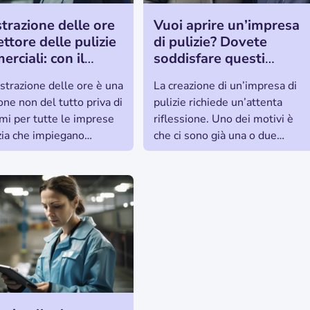
trazione delle ore
Vuoi aprire un’impresa
ettore delle pulizie
di pulizie? Dovete
rciali: con il
soddisfare questi
o presenze o
requisiti.
istrazione delle ore è una
La creazione di un’impresa di
letamente
one non del tutto priva di
pulizie richiede un’attenta
rata?
mi per tutte le imprese
riflessione. Uno dei motivi è
izia che impiegano
che ci sono già una o due
ale. Perché è così?
imprese di pulizia. D’altra
parte,