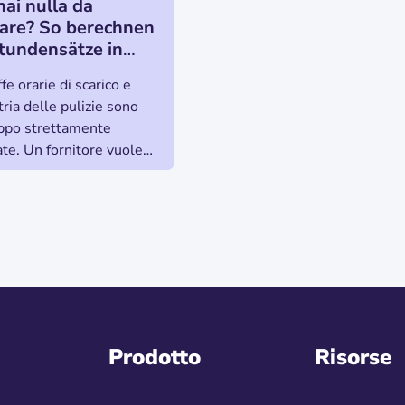
ai nulla da
lare? So berechnen
tundensätze in
 Reinigungsfirma
ffe orarie di scarico e
g!
tria delle pulizie sono
ppo strettamente
ate. Un fornitore vuole
 più economico
tro. In che modo le
se
Prodotto
Risorse