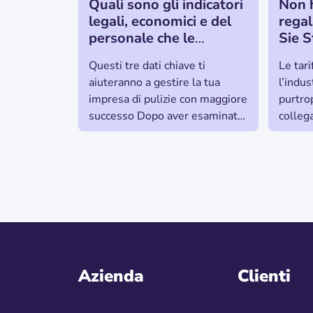
Quali sono gli indicatori
Non h
legali, economici e del
rega
personale che le
Sie S
imprese di pulizia in
Ihrer
Questi tre dati chiave ti
Le tari
Austria devono
richti
aiuteranno a gestire la tua
l’indus
rispettare?
impresa di pulizie con maggiore
purtro
successo Dopo aver esaminato
colleg
le sette figure chiave più
essere
importanti
dell’al
impre
Azienda
Clienti