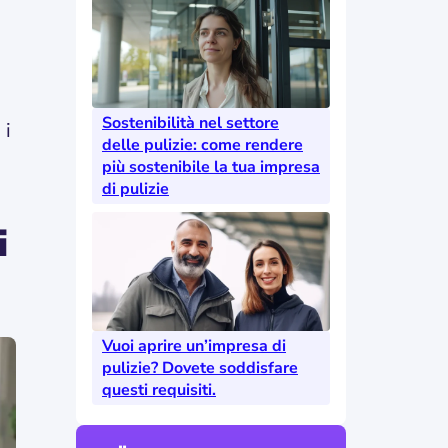
Sostenibilità nel settore
 i
delle pulizie: come rendere
più sostenibile la tua impresa
di pulizie
i
Vuoi aprire un’impresa di
pulizie? Dovete soddisfare
questi requisiti.