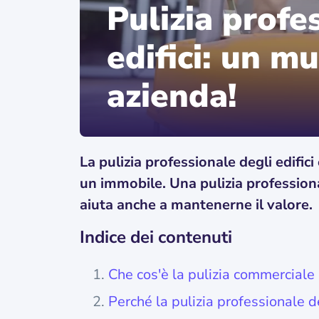
Pulizia profe
edifici: un mu
azienda!
La pulizia professionale degli edifi
un immobile. Una pulizia professiona
aiuta anche a mantenerne il valore.
Indice dei contenuti
Che cos'è la pulizia commerciale
Perché la pulizia professionale d